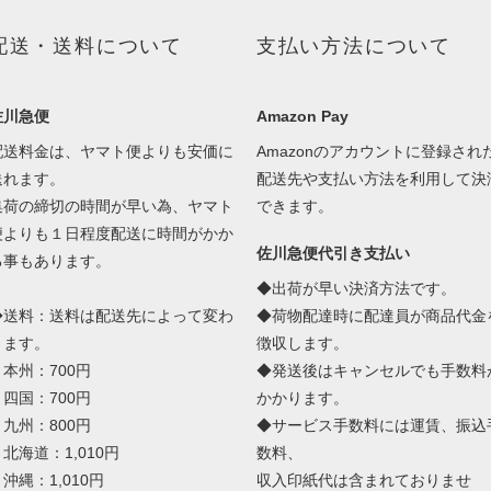
配送・送料について
支払い方法について
佐川急便
Amazon Pay
配送料金は、ヤマト便よりも安価に
Amazonのアカウントに登録され
送れます。
配送先や支払い方法を利用して決
集荷の締切の時間が早い為、ヤマト
できます。
便よりも１日程度配送に時間がかか
佐川急便代引き支払い
る事もあります。
◆出荷が早い決済方法です。
◆送料：送料は配送先によって変わ
◆荷物配達時に配達員が商品代金
ります。
徴収します。
本州：700円
◆発送後はキャンセルでも手数料
四国：700円
かかります。
九州：800円
◆サービス手数料には運賃、振込
北海道：1,010円
数料、
沖縄：1,010円
収入印紙代は含まれておりませ