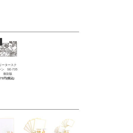
リータースク
ン SE-735
復刻版
473円(税込)