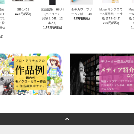
漫画
SE-1461
三菱鉛筆 Hi-Uni
タチカワ フリ
Muse サンフラワ
Mu
4メモ
473円(税込)
(ハイユニ）、
ーペン軸 T-40
ーA画用紙・中性
ー
プ1
鉛筆１０B、12
825円(税込)
紙 (273×242)
紙 
・投
本入り
220円(税込)
冊セ
1,782円(税込)
1
込)