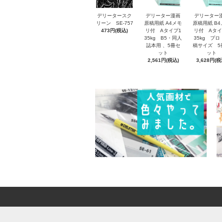
デリータースク
デリーター漫画
デリーター
リーン SE-757
原稿用紙 A4メモ
原稿用紙 B
473円(税込)
リ付 Aタイプ1
リ付 Aタイ
35kg B5・同人
35kg プロ
誌本用 、5冊セ
稿サイズ 5
ット
ット
2,561円(税込)
3,628円(税