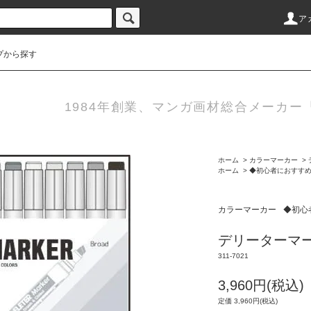
ア
プから探す
1984年創業、マンガ画材総合メーカ
ホーム
>
カラーマーカー
>
ホーム
>
◆初心者におすす
カラーマーカー
◆初心
デリーターマ
311-7021
3,960円(税込)
定価 3,960円(税込)