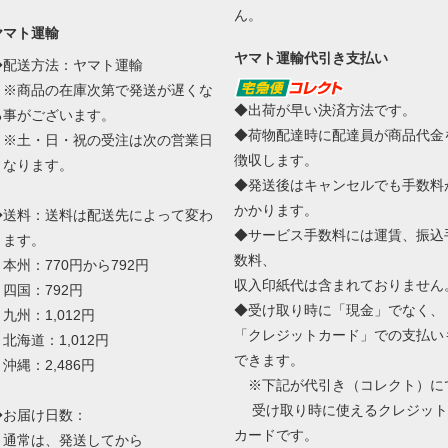
ん。
ヤマト運輸
ヤマト運輸代引き支払い
◆配送方法：ヤマト運輸
※商品の在庫次第で発送が遅くな
◆出荷が早い決済方法です。
る事がございます。
◆荷物配達時に配達員が商品代金
※土・日・祝の受注は次の営業日
徴収します。
となります。
◆発送後はキャンセルでも手数料
かかります。
◆送料：送料は配送先によって変わ
◆サービス手数料には運賃、振込
ります。
数料、
本州：770円から792円
収入印紙代は含まれておりません
四国：792円
◆受け取り時に「現金」でなく、
九州：1,012円
「クレジットカード」での支払い
北海道：1,012円
できます。
沖縄：2,486円
※下記が代引き（コレクト）に
受け取り時に使えるクレジット
◆お届け日数：
カードです。
通常は、発送してから