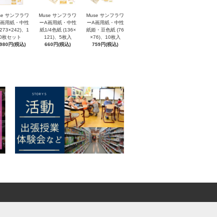
se サンフラワ
Muse サンフラワ
Muse サンフラワ
A画用紙・中性
ーA画用紙・中性
ーA画用紙・中性
(273×242)、1
紙1/4色紙 (136×
紙姫・豆色紙 (76
0枚セット
121)、5枚入
×76)、10枚入
,980円(税込)
660円(税込)
759円(税込)