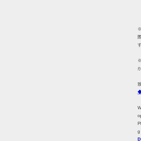
W
o
P
g
D