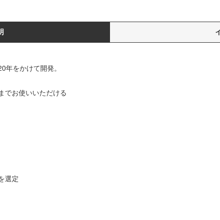
明
20年をかけて開発。
までお使いいただける
を選定