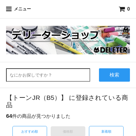
0
メニュー
検索
【トーンJR（B5）】 に登録されている商
品
64
件の商品が見つかりました
おすすめ順
価格順
新着順