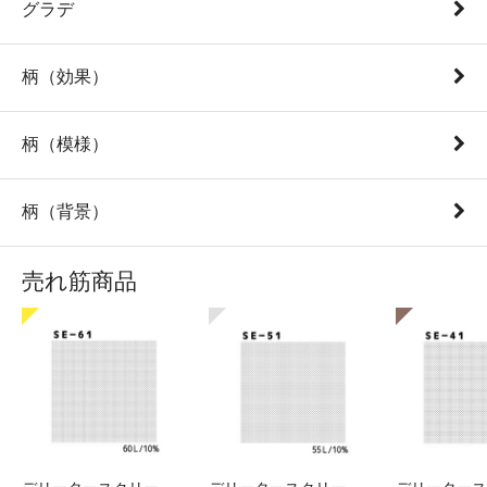
グラデ
柄（効果）
柄（模様）
柄（背景）
売れ筋商品